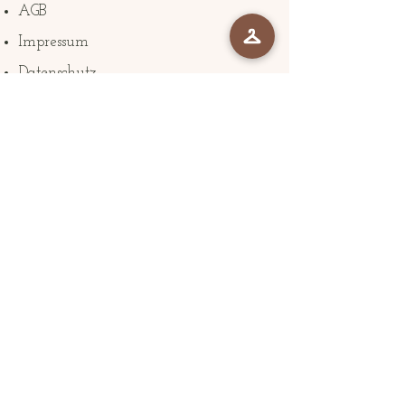
AGB
Impressum
Datenschutz
The Company
Braut Atelier mozoma Zürich
Klosbachstrasse 22
8032 Zürich
mozoma@mozoma.ch
+41786004137
Folge uns