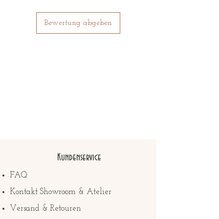
Ihren individuellen Stil und setzen
Sie an Ihrem besonderen Tag ein
Bewertung abgeben
Statement mit dem Standesamt
Brautkleid Mali.
Das Model Mimi kannst Du in
unserem Showroom in der Gr. 40
probieren. Andere Grössen werden
dann für Dich nach Bestellung
angefertigt.
Kundenservice
FAQ
Kontakt Showroom & Atelier
Versand & Retouren