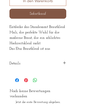
In den Warenkorb
Sofortkauf
Entdecke das Standesamt Brautkleid
Mali, die perfekte Wahl für die
moderne Braut, die ein schlichtes
Hochzeitskleid sucht.
Das Etui Brautkleid ist aus
hochwertigem Stretchcrepe gefertigt
und hat einen
Details:
Carmenauschnitt was einen
aufregenden Look zaubert.
Materiel: Polyester/Viscose
Ob Sie sich im Standesamt das Ja-
Farbe: Ivory
Wort geben oder eine kleine Feier
mit Familie und Freunden
Noch keine Bewertungen
veranstalten – dieses
vorhanden
Hochzeitskleid ist der Inbegriff von
Jetzt die erste Bewertung abgeben.
zeitloser Eleganz. Unterstreichen Sie