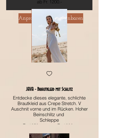
ab Fr. 1200.-
Anprobe Termin vereinbaren
JAVA - Brautkleid mit Schlitz
Entdecke dieses elegante, schlichte
Brautkleid aus Crepe Stretch. V
Auschnit vorne und im Rücken. Hoher
Auschnit vorne und
Beinschlitz und
Schleppe
Fr. 1250.- anstatt Fr. 1890.-