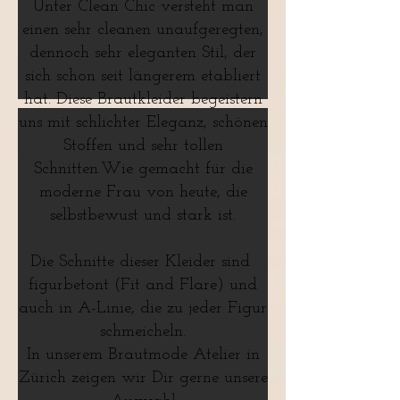
Unter Clean Chic versteht man
einen sehr cleanen unaufgeregten,
dennoch sehr eleganten Stil, der
sich schon seit längerem etabliert
hat. Diese Brautkleider begeistern
uns mit schlichter Eleganz, schönen
Stoffen und sehr tollen
Schnitten.Wie gemacht für die
moderne Frau von heute, die
selbstbewust und stark ist.
Die Schnitte dieser Kleider sind
figurbetont (Fit and Flare) und
auch in A-Linie, die zu jeder Figur
schmeicheln.
In unserem Brautmode Atelier in
Zürich zeigen wir Dir gerne unsere