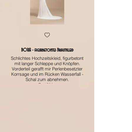
BORA - figurbetontes Brautkleid
Schlichtes Hochzeitskleid, figurbetont
Schlichtes Hochzeits
mit langer Schleppe und Knöpfen.
Vorderteil gerafft mir Perlenbesetzter
Korrsage und im Rücken Wasserfall -
Korrsage und im Rü
Schal zum abnehmen.
Fr. 1590.-