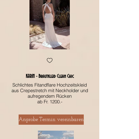
KARIN - Brautkleid Clean Chic
Schlichtes Fitandflare Hochzeitskleid
aus Crepestretch mit Neckholder und
aus Crepestretch m
aufregendem Rücken
ab Fr. 1200.-
Anprobe Termin vereinbaren