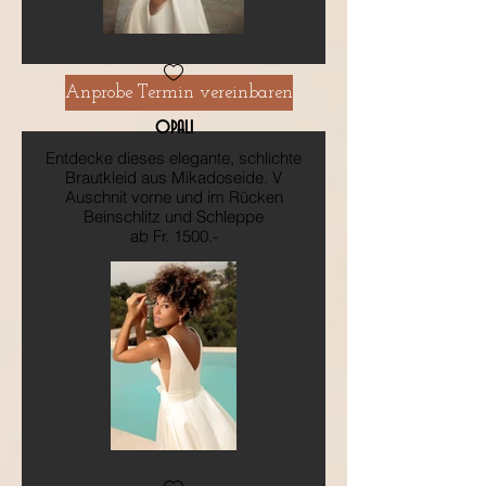
Anprobe Termin vereinbaren
OPALI
Entdecke dieses elegante, schlichte
Brautkleid aus Mikadoseide. V
Auschnit vorne und im Rücken
Beinschlitz und Schleppe
ab Fr. 1500.-