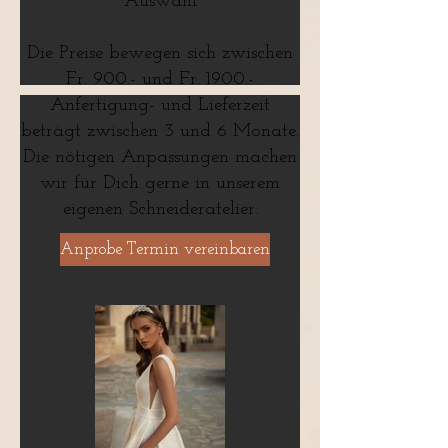
Auswahl
Die Preise bewegen sich zwischen
Fr. 900.- und Fr. 1900.-
​Anfertigung- und Lieferzeit
beträgt zwischen 3 und 6 Monate.
Die nötigen Anpassungen machen
wir für Dich gerne in unserem
eigenen Schneideratelier.
Anprobe Termin vereinbaren