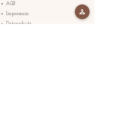
AGB
Impressum
Datenschutz
The Company
Braut Atelier mozoma Zürich
Klosbachstrasse 22
8032 Zürich
mozoma@mozoma.ch
+41786004137
Folge uns