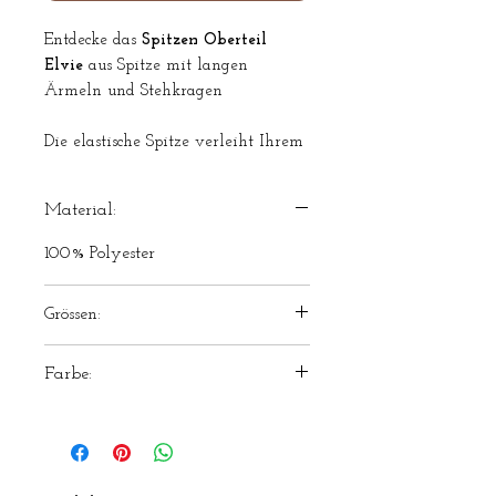
Entdecke das
Spitzen Oberteil
Elvie
aus Spitze mit langen
Ärmeln und Stehkragen
Die elastische Spitze verleiht Ihrem
Braut Outfit einen subtilen Hauch
von Boho romantik.
Material:
Für die zivile Hochzeit ist Spitzen
Obertei Elvie mit Hose oder Rock
100% Polyester
die perfekte Wahl.
Grössen:
Das Spitzenoberteil ist ein
Einzelstück und kann Im Showroom
M
in der Grösse M probiert werden.
Farbe:
ivory