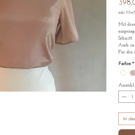
398,
inkl. MwS
Mit dies
angezog
Schnitt.
Auch in
Für die 
Alterna
Farbe
*
sucht.
#mixand
Anzahl
#altern
In d