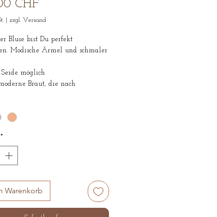
Preis
00 CHF
t.
|
zzgl. Versand
er Bluse bist Du perfekt
en. Modische Ärmel und schmaler
 Seide möglich
moderne Braut, die nach
tiven zur klassischen Brautmode
match, #top, #brauttop,
*
ativebrautmode, brautbluse
en Warenkorb