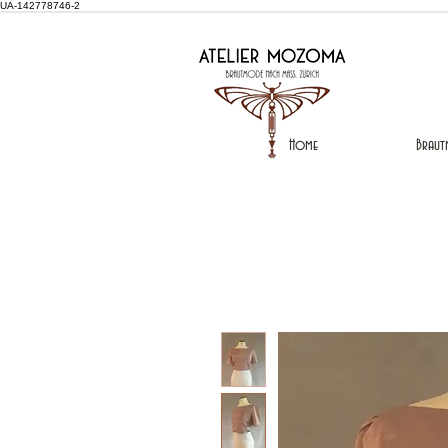
UA-142778746-2
Home
Braut