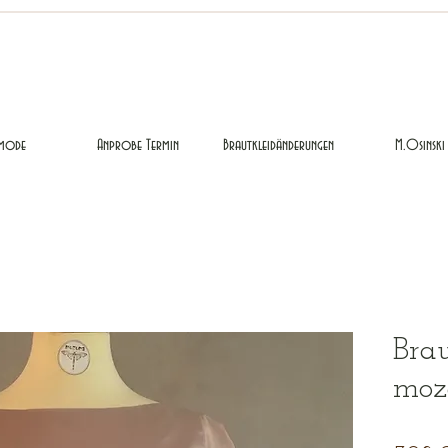
mode
Anprobe Termin
Brautkleidänderungen
M.Osinski
Brau
moz