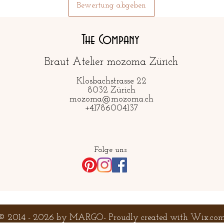
Bewertung abgeben
The Company
Braut Atelier mozoma Zürich
Klosbachstrasse 22
8032 Zürich
mozoma@mozoma.ch
+41786004137
Folge uns
© 2014 - 2026 by MARGO- Proudly created with
Wix.co