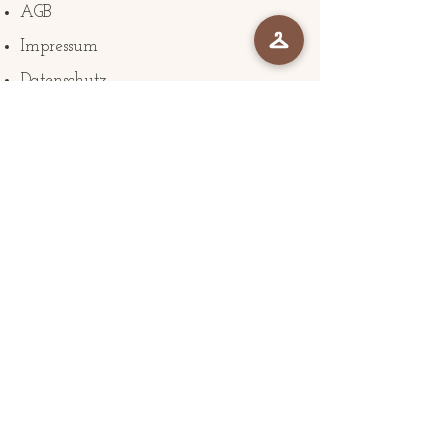
AGB
Impressum
Datenschutz
The Company
Braut Atelier mozoma Zürich
Klosbachstrasse 22
8032 Zürich
mozoma@mozoma.ch
+41786004137
Folge uns