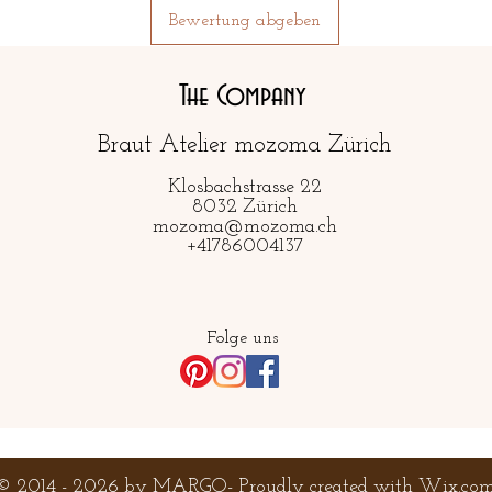
Bewertung abgeben
The Company
Braut Atelier mozoma Zürich
Klosbachstrasse 22
8032 Zürich
mozoma@mozoma.ch
+41786004137
Folge uns
© 2014 - 2026 by MARGO- Proudly created with
Wix.co