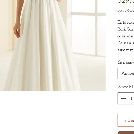
329,
inkl. MwS
Entdecke
Rock Sar
oder ein
Deinen i
zusamm
Sorgfält
Grösse
Atelier.
Ausw
#mixand
#altern
Anzahl
In d