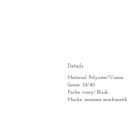
Details
Material: Polyester/Viscose
Grösse: 38/40
Farbe: ivory/ Blush
Marke: mozoma mix&match