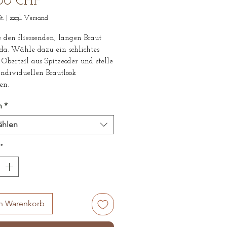
Sale-
00 CHF
Preis
t.
|
zzgl. Versand
 den fliessenden, langen Braut
da. Wähle dazu ein schlichtes
 Oberteil aus Spitzeoder und stelle
ndividuellen Brautlook
en.
ig gefertigt in einem europaischen
n
*
ählen
match, #brautrock,
ativebrautmode
*
en Warenkorb