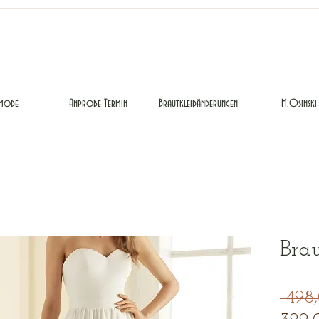
mode
Anprobe Termin
Brautkleidänderungen
M.Osinski
Bra
 498