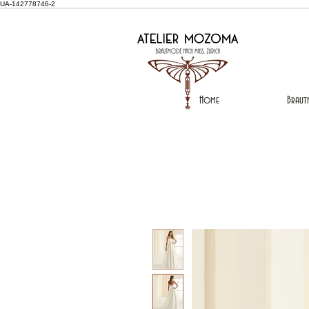
UA-142778746-2
Home
Braut