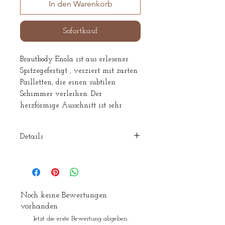
In den Warenkorb
Sofortkauf
Brautbody Enola ist aus erlesener
Spitzegefertigt , verziert mit zarten
Pailletten, die einen subtilen
Schimmer verleihen. Der
herzförmige Ausschnitt ist sehr
weiblich und verleiht
Deinem Brautlook eine elegante
Details
Note.
Passt perfekt zu unseren
Material: 100% Polyester
weichfliessenden Röcken oder
Grösse: N
weiten Hosen.
Farbe: Ivory/beige
Marke: Novias
Noch keine Bewertungen
Diesen Brautbody kannst Du auch
vorhanden
gerne in unserem Showroom
Jetzt die erste Bewertung abgeben.
anprobieren und dann in Deiner