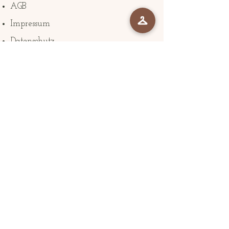
AGB
Impressum
Datenschutz
The Company
Braut Atelier mozoma Zürich
Klosbachstrasse 22
8032 Zürich
mozoma@mozoma.ch
+41786004137
Folge uns