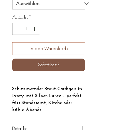
Anzahl
*
In den Warenkorb
Sofortkauf
Schimmernder Braut-Cardigan in
Ivory mit Silber-Lurex – perfekt
fürs Standesamt, Kirche oder
kühle Abende.
Wendbar tragbar
(vorwärts/rückwärts) und im
Details:
Chanel-Schnitt: betont die Taille