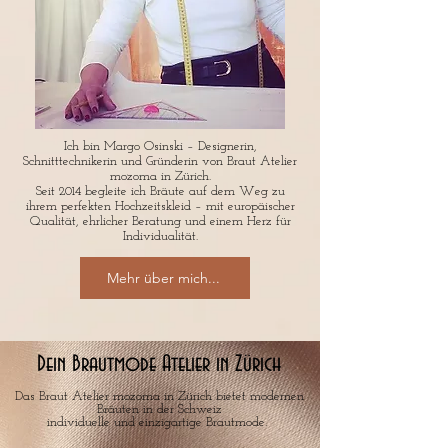
Ich bin Margo Osinski – Designerin,
Schnitttechnikerin und Gründerin von Braut Atelier
mozoma in Zürich.
Seit 2014 begleite ich Bräute auf dem Weg zu
ihrem perfekten Hochzeitskleid – mit europäischer
Qualität, ehrlicher Beratung und einem Herz für
Individualität.
Mehr über mich...
Dein Brautmode Atelier in Zürich
Das Braut Atelier mozoma in Zürich bietet modernen
Bräuten in der Schweiz
individuelle und einzigartige Brautmode.