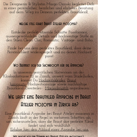
Die Designerin & Stylistin Margo Osinski begleitet Dich
in einer persönlicher, herzlicher und ehrlicher Beratung
auf dem Weg zu Deinem perfekten Brautkleid!
welche stile führt Braut Atelier mozoma?
Entdecke perfekt sitzende Schnitte Passformen,
aussergewöhnliche Details und hochwertige Stoffe in
den Stilen Clean Chic, Romantic, Vintage- und Boho.
Finde bei uns dein perfektes Brautkleid, dass deine
Persönlichkeit widerspiegelt und zu deiner Hochzeit
passt.
Wo Befindet sich der Showroom für die Anprobe?
In unserem gemütlichen Showroom an der
Klosbachstrasse 22 in Zürich, unweit vom Stadelhofen,
kannst Du
Hochzeitskleider
,
Braut
Jumpsuits
/Hochzeitsanzüge sowie nachhaltige
Brautkleid Zweiteiler-
Mixandmatch
anprobieren.
Wie lauft eine Brautkleid Anprobe im Braut
Atelier mozoma in Zürich ab?
Eine Brautkleid-Anprobe bei Braut Atelier mozoma in
Zürich läuft in der Regel in mehreren Schritten ab,
um sicherzustellen, dass die Braut das perfekte Kleid
findet und sich wohlfühlt.
Erfahre hier den Ablauf einer Anprobe bei uns.