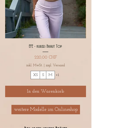
EFE - kurzes Braut Top
Preis
220,00 CHF
inkl. MwSt.
|
zzgl. Versand
XS
S
M
+1
In den Warenkorb
weitere Modelle im Onlineshop