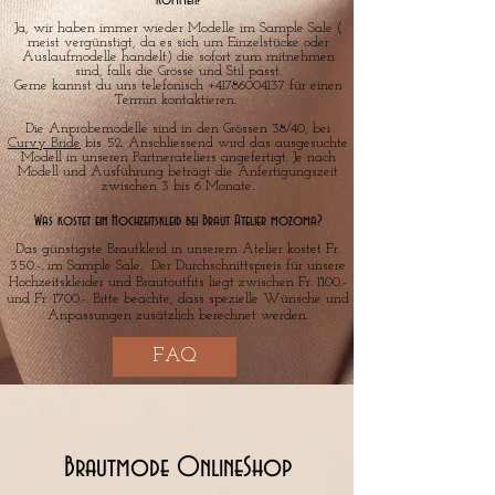
kommen?
Ja, wir haben immer wieder Modelle im Sample Sale (
meist vergünstigt, da es sich um Einzelstücke oder
Auslaufmodelle handelt) die sofort zum mitnehmen
sind, falls die Grösse und Stil passt.
Gerne kannst du uns telefonisch
+41786004137
für einen
Termin kontaktieren.
Die Anprobemodelle sind in den Grössen 38/40, bei
Curvy Bride
bis 52. Anschliessend wird das ausgesuchte
Modell in unseren Partnerateliers angefertigt. Je nach
Modell und Ausführung beträgt die Anfertigungszeit
zwischen 3 bis 6 Monate.
Was kostet ein Hochzeitskleid bei Braut Atelier mozoma?
Das günstigste Brautkleid in unserem Atelier kostet Fr.
350.-. im Sample Sale. Der Durchschnittspreis für unsere
Hochzeitskleider und Brautoutfits liegt zwischen Fr. 1'100.-
und Fr. 1'700.-. Bitte beachte, dass spezielle Wünsche und
Anpassungen zusätzlich berechnet werden.
FAQ
Brautmode OnlineShop