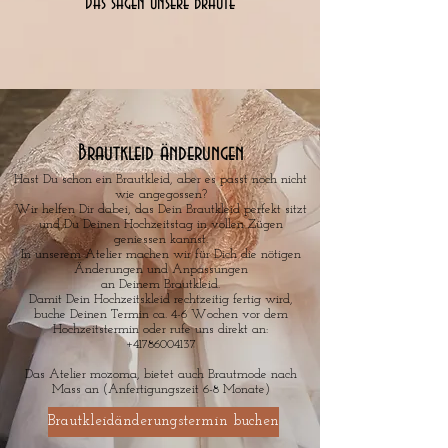
Das sagen unsere Bräute
Brautkleid änderungen
Hast Du schon ein Brautkleid, aber es passt noch nicht
wie angegossen?
Wir helfen Dir dabei, das Dein Brautkleid perfekt sitzt
und Du Deinen Hochzeitstag in vollen Zügen
geniessen kannst.
In unserem Atelier machen wir für Dich die nötigen
Änderungen und Anpassungen
an Deinem Brautkleid.
Damit Dein Hochzeitskleid rechtzeitig fertig wird,
buche Deinen Termin ca. 4-6 Wochen vor dem
Hochzeitstermin oder rufe uns direkt an:
+41786004137
Das Atelier mozoma, bietet auch Brautmode nach
Mass an (Anfertigungszeit 6-8 Monate)
Brautkleidänderungstermin buchen