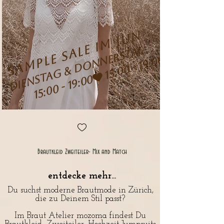
SAMPLE SALE im JUNI
DIENSTAG & DONNERSTAG
15:00 - 19:00
Brautkleid Zweiteiler- Mix and Match
entdecke mehr...
Du suchst moderne Brautmode in Zürich,
die zu Deinem Stil passt?
Im Braut Atelier mozoma findest Du