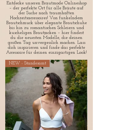
Entdecke unseren Brautmode Onlineshop
– der perfekte Ort für alle Bräute auf
der Suche nach traumhaften
Hochzeitsaccessoires! Von funkelndem
Brautschmuck über elegante Brautschuhe
bis hin zu romantischen Schleiern und
kuscheligen Brautjacken – hier findest
du die neuesten Modelle, die deinen
großen Tag unvergesslich machen. Lass
dich inspirieren und finde das perfekte
Accessoire für deinen einzigartigen Look!
NEW - Standesamt
NEW