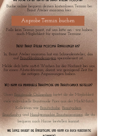
Wie buche ich ein Termin bei Braut Atelier mozoma?
Buche online bequem deinen kostenlosen Termin bei
Braut Atelier mozoma hier:
Anprobe Termin buchen
Falls kein Termin passt, ruf uns bitte an - wir haben
auch Möglichkeit für spontane Termine.
Bietet Braut Atelier mozoma Anpassungen an?
Ja, Braut Atelier mozoma hat ein Schneideratelier, das
auf
Brautkleidänderungen
spezialiesiert ist.
Melde dich bitte ca.8-6 Wochen for der Hochzeit bei uns
für einen Abstecktermin, damit wir genügend Zeit für
die nötigen Anpassungen haben
Wo kann ich individuelle Brautmode und Brautschnuck bestellen?
Unser
Brautmode Onlineshop
bietet dir die Möglichkeit
viele individuelle Brautmode Pices aus der Mix&Match
Kollektion wie
Brautschuhe
,
Brautjacken
,
Brautbodys
und
Handgemachte Brautaccessoires
, die du
bequem nach Hause bestellen kannst.
wie Lange dauert die Anfertigung und kann ich auch kurzfristig