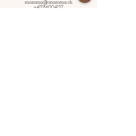
mozoma@mozoma.ch
+41786004137
Folge uns
Brautmode Zürich
moderne Brautkleider Zürich
Braut Jumpsuits Zürich
Standesamtkleider Zürich
Brautkleid Zweiteiler Zürich
Brautschuhe & Mehr Zürich
Brautkleidänderungen Zürich​